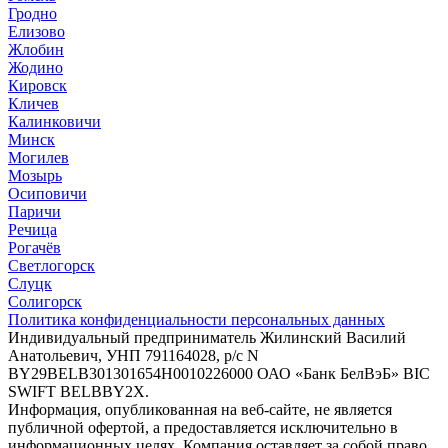
Гродно
Елизово
Жлобин
Жодино
Кировск
Кличев
Калинковичи
Минск
Могилев
Мозырь
Осиповичи
Паричи
Речица
Рогачёв
Светлогорск
Слуцк
Солигорск
Политика конфиденциальности персональных данных
Индивидуальный предприниматель Жилинский Василий
Анатольевич, УНП 791164028, p/c N
BY29BELB301301654Н0010226000 ОАО «Банк БелВэБ» BIC
SWIFT BELBBY2X.
Информация, опубликованная на веб-сайте, не является
публичной офертой, а предоставляется исключительно в
информационных целях. Компания оставляет за собой право